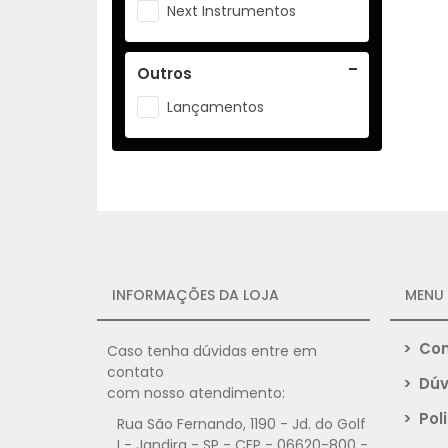
Next Instrumentos
Outros
Lançamentos
INFORMAÇÕES DA LOJA
MENU
>
Com
Caso tenha dúvidas entre em
contato
>
Dúv
com nosso atendimento:
>
Poli
Rua São Fernando, 1190 - Jd. do Golf
I - Jandira - SP - CEP - 06620-800 -