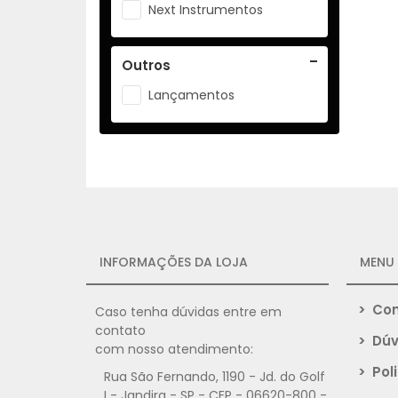
Next Instrumentos
Outros
Lançamentos
INFORMAÇÕES DA LOJA
MENU
>
Com
Caso tenha dúvidas entre em
contato
>
Dúv
com nosso atendimento:
>
Poli
Rua São Fernando, 1190 - Jd. do Golf
I - Jandira - SP - CEP - 06620-800 -